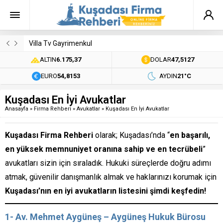
Villa Tv Gayrimenkul
ALTIN
6.175,37
DOLAR
47,5127
EURO
54,8153
AYDIN
21°C
Kuşadası En İyi Avukatlar
Anasayfa
»
Firma Rehberi
»
Avukatlar
»
Kuşadası En İyi Avukatlar
Kuşadası Firma Rehberi
olarak; Kuşadası’nda “
en başarılı,
en yüksek memnuniyet oranına sahip ve en tecrübeli
”
avukatları sizin için sıraladık. Hukuki süreçlerde doğru adımı
atmak, güvenilir danışmanlık almak ve haklarınızı korumak için
Kuşadası’nın en iyi avukatların listesini şimdi keşfedin!
1- Av. Mehmet Aygüneş – Aygüneş Hukuk Bürosu