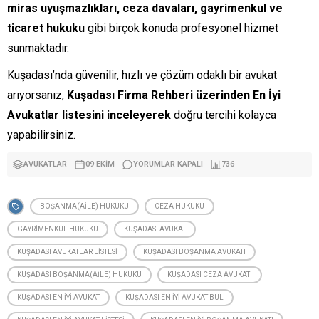
miras uyuşmazlıkları, ceza davaları, gayrimenkul ve
ticaret hukuku
gibi birçok konuda profesyonel hizmet
sunmaktadır.
Kuşadası’nda güvenilir, hızlı ve çözüm odaklı bir avukat
arıyorsanız,
Kuşadası Firma Rehberi üzerinden En İyi
Avukatlar listesini inceleyerek
doğru tercihi kolayca
yapabilirsiniz.
AVUKATLAR
09 EKIM
YORUMLAR KAPALI
736
BOŞANMA(AILE) HUKUKU
CEZA HUKUKU
GAYRIMENKUL HUKUKU
KUŞADASI AVUKAT
KUŞADASI AVUKATLAR LISTESI
KUŞADASI BOŞANMA AVUKATI
KUŞADASI BOŞANMA(AILE) HUKUKU
KUŞADASI CEZA AVUKATI
KUŞADASI EN IYI AVUKAT
KUŞADASI EN IYI AVUKAT BUL