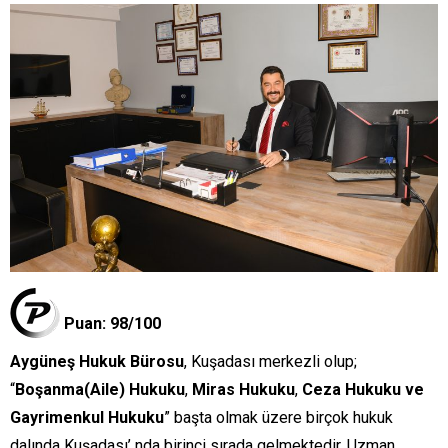
Puan: 98/100
Aygüneş Hukuk Bürosu
, Kuşadası merkezli olup;
“
Boşanma(Aile) Hukuku
,
Miras Hukuku
,
Ceza Hukuku ve
Gayrimenkul Hukuku
” başta olmak üzere birçok hukuk
dalında Kuşadası’ nda birinci sırada gelmektedir. Uzman