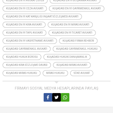
KUŞADASI EN IYI AVUKAT LISTESI
KUŞADASI EN IYI BOŞANMA AVUKATI
KUŞADASI EN IYI CEZA AVUKATI
KUŞADASI EN IYI GAYRIMENKUL AVUKATI
KUŞADASI EN IYI KAT KARŞILIĞI INŞAAT SÖZLEŞMESI AVUKATI
KUŞADASI EN IYI KIRA AVUKATI
KUŞADASI EN IYI MIRAS AVUKATI
KUŞADASI EN IYI TAPU AVUKATI
KUŞADASI EN IYI TICARET AVUKATI
KUŞADASI EN IYI VASIYETNAME AVUKATI
KUŞADASI FIRMA REHBERI
KUŞADASI GAYRIMENKUL AVUKATI
KUŞADASI GAYRIMENKUL HUKUKU
KUŞADASI HUKUK BÜROSU
KUŞADASI HUKUKI DANIŞMANLIK
KUŞADASI KIRA SÖZLEŞME DAVASI
KUŞADASI MIRAS AVUKATI
KUŞADASI MIRAS HUKUKU
MIRAS HUKUKU
SÖKE AVUKAT
FİRMAYI SOSYAL MEDYA HESAPLARINDA PAYLAŞ