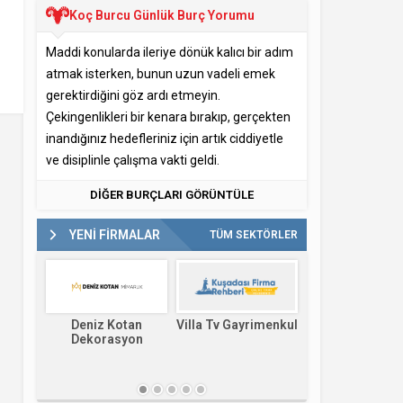
Koç Burcu Günlük Burç Yorumu
Maddi konularda ileriye dönük kalıcı bir adım
atmak isterken, bunun uzun vadeli emek
gerektirdiğini göz ardı etmeyin.
Çekingenlikleri bir kenara bırakıp, gerçekten
inandığınız hedefleriniz için artık ciddiyetle
ve disiplinle çalışma vakti geldi.
DİĞER BURÇLARI GÖRÜNTÜLE
YENİ FİRMALAR
TÜM SEKTÖRLER
Villa Tv Gayrimenkul
Kuşadası En İ
Deniz Kotan
Avukatlar
Dekorasyon
Mimarlık