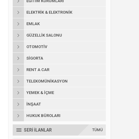
EĞITIM KURUMLARI
ELEKTRIK & ELEKTRONIK
EMLAK
GÜZELLIK SALONU
OTOMOTIV
SIGORTA
RENT A CAR
TELEKOMÜNIKASYON
YEMEK & İÇME
İNŞAAT
HUKUK BÜROLARI
SERİ İLANLAR
TÜMÜ