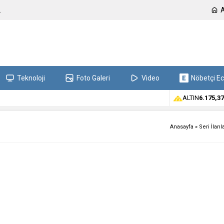
.
Teknoloji
Foto Galeri
Video
Nöbetçi E
ALTIN
6.175,37
Anasayfa
»
Seri İlanl