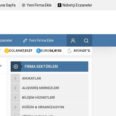
Ana Sayfa
Yeni Firma Ekle
Nöbetçi Eczaneler
czaneler
Yeni Firma Ekle
DOLAR
47,5127
EURO
54,8153
AYDIN
21°C
ar
FİRMA SEKTÖRLERİ
AVUKATLAR
ALIŞVERIŞ MERKEZLERI
BILIŞIM HIZMETLERI
DÜĞÜN & ORGANIZASYON