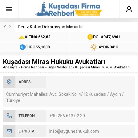
Deniz Kotan Dekorasyon Mimarlık
ALTIN
6.662,82
DOLAR
47,6961
EURO
55,1808
AYDIN
34°C
Kuşadası Miras Hukuku Avukatları
Anasayfa
»
Firma Rehberi
»
Diğer Sektörler
»
Kuşadası Miras Hukuku Avukatları
ADRES
Cumhuriyet Mahallesi Avcı Sokak No: 4/12 Kuşadası / Aydın /
Türkiye
+90 256 613 02 30
TELEFON
info@ayguneshukuk.com
E-POSTA