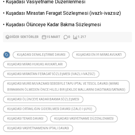
• Kuşadası Vasiyetname Düzenlenmesi
• Kuşadası Mirastan Feragat Sözleşmesi (ivazlı-ivazsız)
• Kuşadası Ölünceye Kadar Bakma Sözleşmesi
DIĞER SEKTÖRLER
15 MART
0
1.217
KUŞADASI DENKLEŞTIRME DAVASI
KUŞADASI EN IYI MIRAS AVUKATI
KUŞADASI MIRAS HUKUKU AVUKATLARI
KUŞADASI MIRASTAN FERAGAT SÖZLEŞMESI (IVAZLI-IVAZSIZ)
KUŞADASI MURIS MUVAZAASI SEBEBIYLE TAPU İPTAL VE TESCIL DAVASI (MIRAS
BIRAKANIN ÖLMEDEN ÖNCE HILELI BIR ŞEKILDE MALLARINI DAĞITMASI/SATMASI)
KUŞADASI ÖLÜNCEYE KADAR BAKMA SÖZLEŞMESI
KUŞADASI ORTAKLIĞIN GIDERILMESI DAVASI (İZALE-I ŞUYU)
KUŞADASI TENKIS DAVASI
KUŞADASI VASIYETNAME DÜZENLENMESI
KUŞADASI VASIYETNAMENIN İPTALI DAVASI