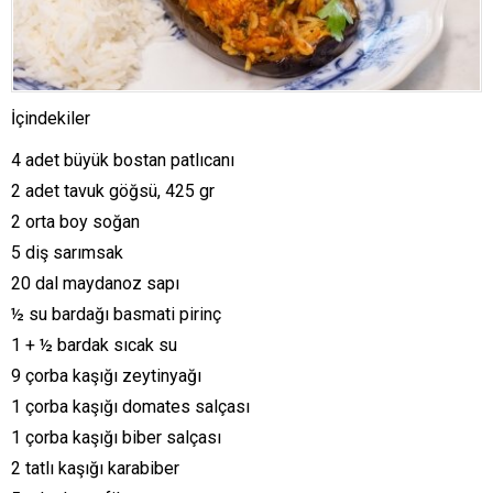
İçindekiler
4 adet büyük bostan patlıcanı
2 adet tavuk göğsü, 425 gr
2 orta boy soğan
5 diş sarımsak
20 dal maydanoz sapı
½ su bardağı basmati pirinç
1 + ½ bardak sıcak su
9 çorba kaşığı zeytinyağı
1 çorba kaşığı domates salçası
1 çorba kaşığı biber salçası
2 tatlı kaşığı karabiber