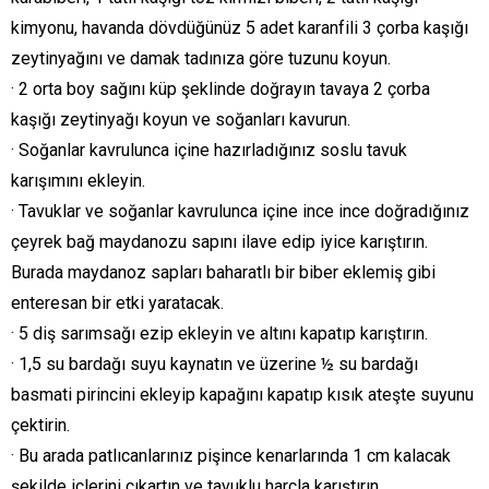
kimyonu, havanda dövdüğünüz 5 adet karanfili 3 çorba kaşığı
zeytinyağını ve damak tadınıza göre tuzunu koyun.
· 2 orta boy sağını küp şeklinde doğrayın tavaya 2 çorba
kaşığı zeytinyağı koyun ve soğanları kavurun.
· Soğanlar kavrulunca içine hazırladığınız soslu tavuk
karışımını ekleyin.
· Tavuklar ve soğanlar kavrulunca içine ince ince doğradığınız
çeyrek bağ maydanozu sapını ilave edip iyice karıştırın.
Burada maydanoz sapları baharatlı bir biber eklemiş gibi
enteresan bir etki yaratacak.
· 5 diş sarımsağı ezip ekleyin ve altını kapatıp karıştırın.
· 1,5 su bardağı suyu kaynatın ve üzerine ½ su bardağı
basmati pirincini ekleyip kapağını kapatıp kısık ateşte suyunu
çektirin.
· Bu arada patlıcanlarınız pişince kenarlarında 1 cm kalacak
şekilde içlerini çıkartın ve tavuklu harçla karıştırın.