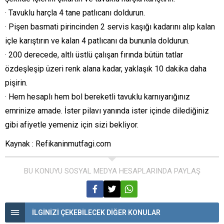
· Tavuklu harçla 4 tane patlıcanı doldurun.
· Pişen basmati pirincinden 2 servis kaşığı kadarını alıp kalan
içle karıştırın ve kalan 4 patlıcanı da bununla doldurun.
· 200 derecede, altlı üstlü çalışan fırında bütün tatlar
özdeşleşip üzeri renk alana kadar, yaklaşık 10 dakika daha
pişirin.
· Hem hesaplı hem bol bereketli tavuklu karnıyarığınız
emrinize amade. İster pilavı yanında ister içinde dilediğiniz
gibi afiyetle yemeniz için sizi bekliyor.
Kaynak : Refikaninmutfagi.com
BU KONUYU SOSYAL MEDYA HESAPLARINDA PAYLAŞ
İLGİNİZİ ÇEKEBİLECEK DİĞER KONULAR