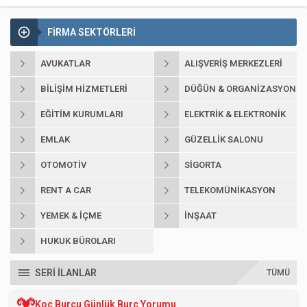
FİRMA SEKTÖRLERİ
AVUKATLAR
ALIŞVERIŞ MERKEZLERI
BILIŞIM HIZMETLERI
DÜĞÜN & ORGANIZASYON
EĞITIM KURUMLARI
ELEKTRIK & ELEKTRONIK
EMLAK
GÜZELLIK SALONU
OTOMOTIV
SIGORTA
RENT A CAR
TELEKOMÜNIKASYON
YEMEK & İÇME
İNŞAAT
HUKUK BÜROLARI
SERİ İLANLAR
TÜMÜ
Koç Burcu Günlük Burç Yorumu