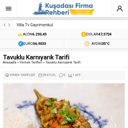
Villa Tv Gayrimenkul
ALTIN
6.230,45
DOLAR
47,5724
EURO
54,9033
AYDIN
35°C
Tavuklu Karnıyarık Tarifi
Anasayfa
»
Yemek Tarifleri
»
Tavuklu Karnıyarık Tarifi
YEMEK TARIFLERI
28 EYLÜL
0
1.639